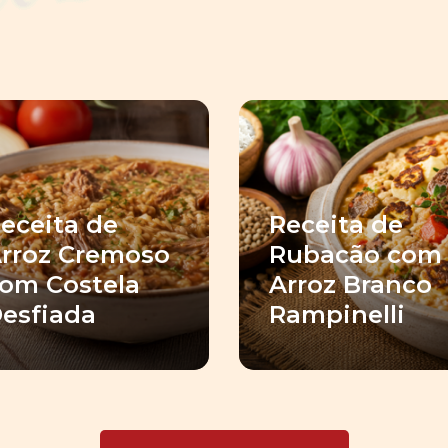
eceita de
Receita de
rroz Cremoso
Rubacão com
om Costela
Arroz Branco
esfiada
Rampinelli