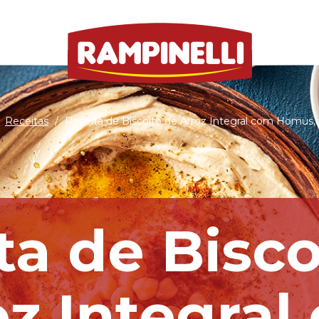
Receitas
/
Receita de Biscoito de Arroz Integral com Homus, 
ta de Bisco
oz Integral