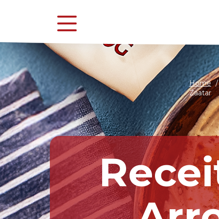
Home
/
Zaatar
Recei
Arr