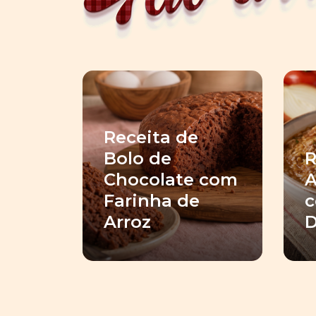
Receita de
Bolo de
R
Chocolate com
A
Farinha de
c
Arroz
D