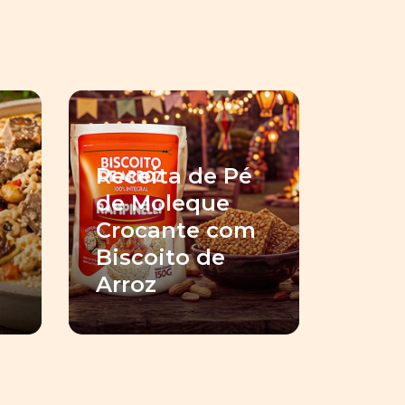
Receita de Pé
de Moleque
Crocante com
Biscoito de
Arroz