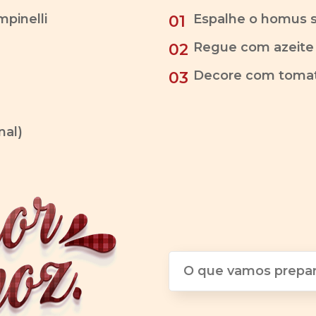
mpinelli
Espalhe o homus s
01
Regue com azeite e
02
Decore com tomat
03
nal)