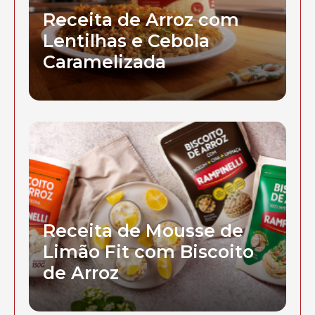
Receita de Arroz com
Lentilhas e Cebola
Caramelizada
Receita de Mousse de
Limão Fit com Biscoito
de Arroz