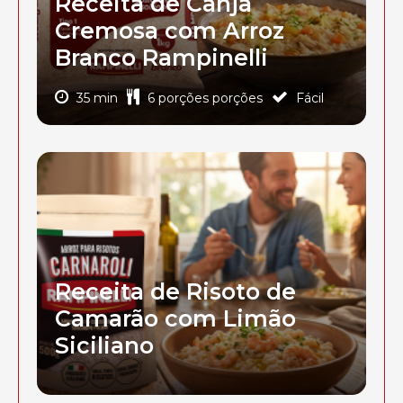
Receita de Canja
Cremosa com Arroz
Branco Rampinelli
35 min
6 porções porções
Fácil
Receita de Risoto de
Camarão com Limão
Siciliano