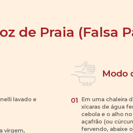
oz de Praia (Falsa P
Modo 
nelli lavado e
Em uma chaleira di
01
xícaras de água f
cebola e o alho no 
açafrão (ou cúrcu
fervendo, abaixe o
ra virgem,