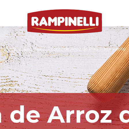
Home
/
Receitas
/
Receita de Arroz de Praia (Falsa Paella)
 de Arroz 