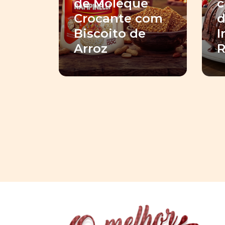
de Moleque
c
Crocante com
d
Biscoito de
I
Arroz
R