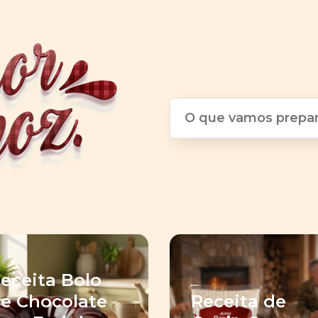
eceita Bolo
e Chocolate
Receita de