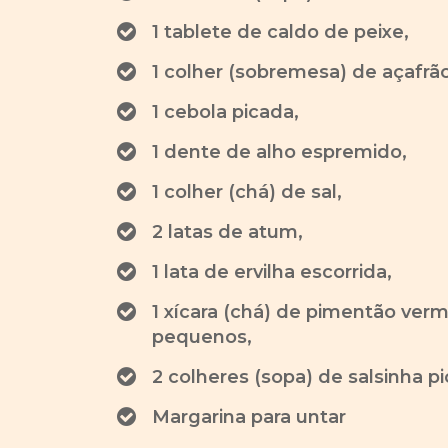
1 tablete de caldo de peixe,
1 colher (sobremesa) de açafrão
1 cebola picada,
1 dente de alho espremido,
1 colher (chá) de sal,
2 latas de atum,
1 lata de ervilha escorrida,
1 xícara (chá) de pimentão ve
pequenos,
2 colheres (sopa) de salsinha p
Margarina para untar