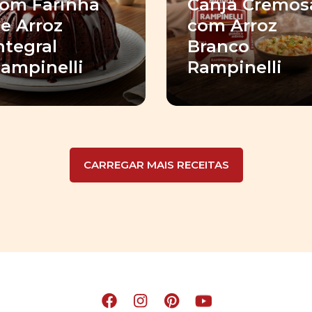
om Farinha
Canja Cremos
e Arroz
com Arroz
ntegral
Branco
ampinelli
Rampinelli
CARREGAR MAIS RECEITAS