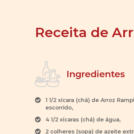
Receita de Arr
Ingredientes
1 1/2 xícara (chá) de Arroz Rampi
escorrido,
4 1/2 xícaras (chá) de água,
2 colheres (sopa) de azeite ext