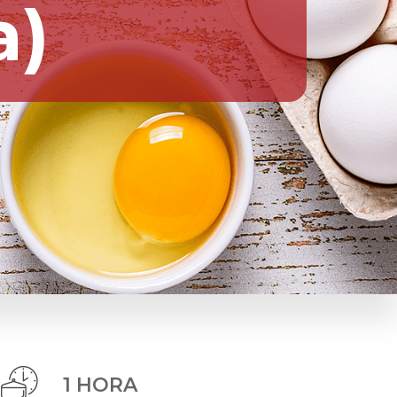
a)
1 HORA