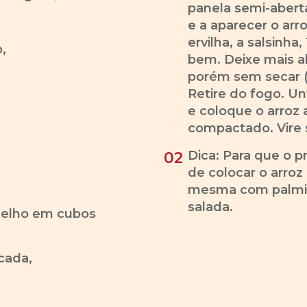
panela semi-abert
e a aparecer o arr
ervilha, a salsinha,
,
bem. Deixe mais al
porém sem secar (
Retire do fogo. U
e coloque o arroz
compactado. Vire s
Dica: Para que o p
02
de colocar o arroz
mesma com palmit
salada.
rmelho em cubos
icada,