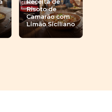
a
Receita de
Risoto de
Camarão com
Limão Siciliano