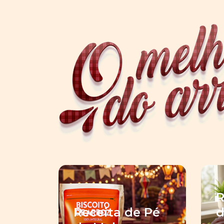
R
Receita de Pé
d