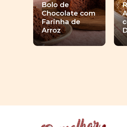
Bolo de
R
Chocolate com
A
Farinha de
c
Arroz
D