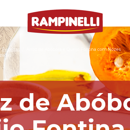
Receitas
/
Arroz de Abóbora e Queijo Fontina com Nozes
izadas
z de Abób
jo Fontin