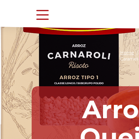
Home
/
Caramel
Arro
Quei