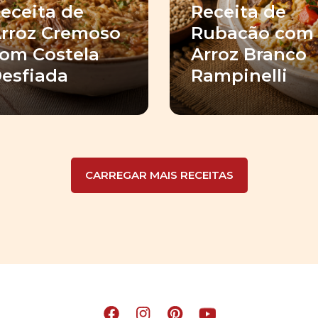
eceita de
Receita de
rroz Cremoso
Rubacão com
om Costela
Arroz Branco
esfiada
Rampinelli
CARREGAR MAIS RECEITAS