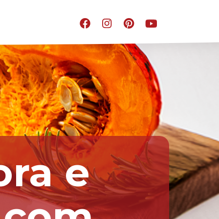
ora e
a com