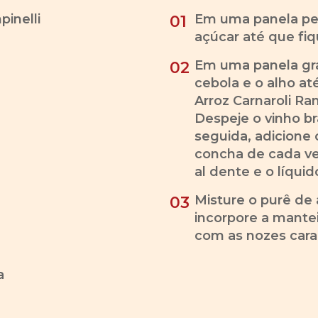
pinelli
Em uma panela pe
01
açúcar até que fi
Em uma panela gra
02
cebola e o alho at
Arroz Carnaroli Ra
Despeje o vinho b
seguida, adicione
concha de cada ve
al dente e o líqui
Misture o purê de 
03
incorpore a mantei
com as nozes cara
a