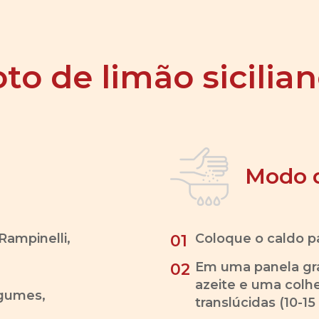
oto de limão sicilia
Modo 
Rampinelli,
Coloque o caldo pa
01
Em uma panela gr
02
azeite e uma colh
egumes,
translúcidas (10-15