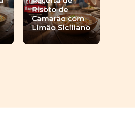
a
Receita de
Risoto de
Camarão com
Limão Siciliano