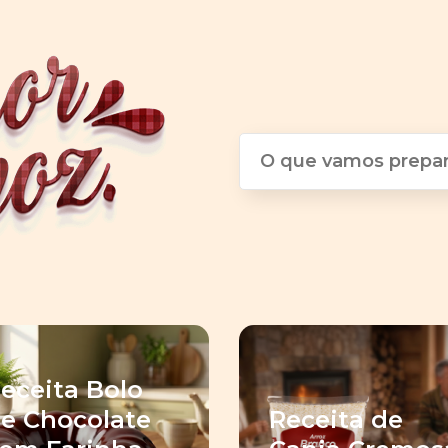
eceita Bolo
e Chocolate
Receita de