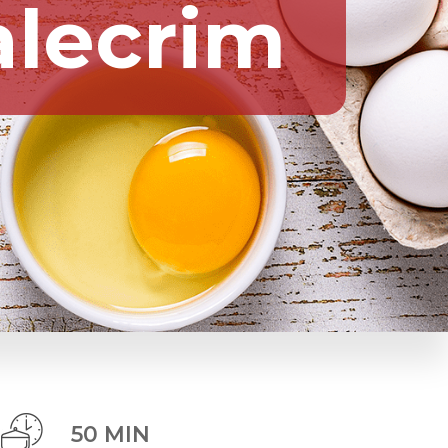
 alecrim
50 MIN