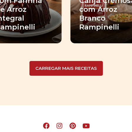
om Farinha
Canja Cremos
e Arroz
com Arroz
ntegral
Branco
ampinelli
Rampinelli
CARREGAR MAIS RECEITAS