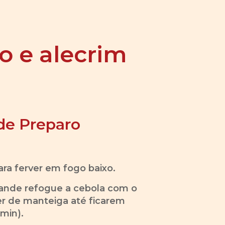
no e alecrim
de Preparo
ra ferver em fogo baixo.
ande refogue a cebola com o
er de manteiga até ficarem
 min).