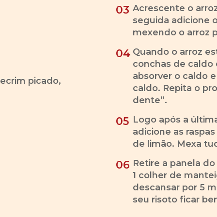
Acrescente o arro
03
seguida adicione 
mexendo o arroz p
Quando o arroz es
04
conchas de caldo 
absorver o caldo e
lecrim picado,
caldo. Repita o pro
dente”.
Logo após a últim
05
adicione as raspas
de limão. Mexa tu
Retire a panela do
06
1 colher de mante
descansar por 5 m
seu risoto ficar b