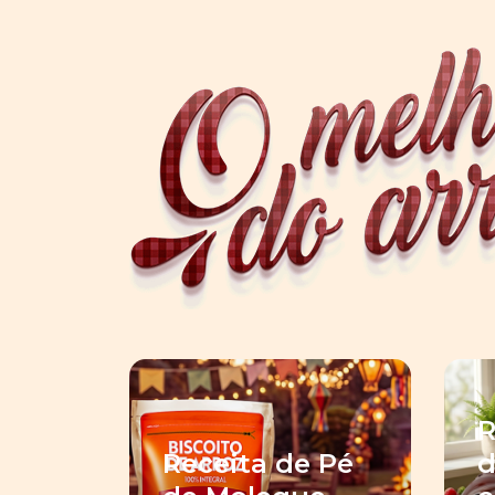
R
Receita de Pé
d