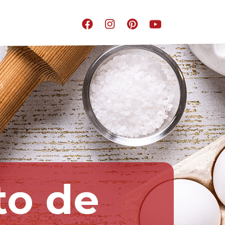
m
to de