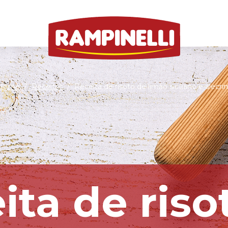
Home
/
Receitas
/
Receita de risoto de limão siciliano e alecri
ita de riso