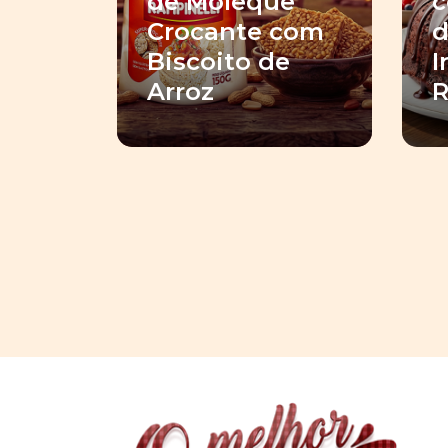
de Moleque
c
Crocante com
d
Biscoito de
I
Arroz
R