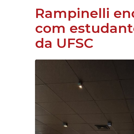
Rampinelli en
com estudant
da UFSC