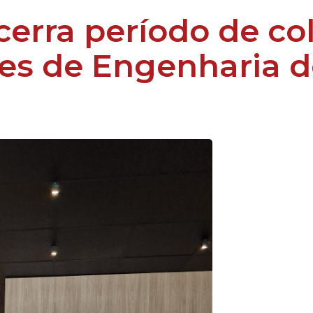
cerra período de co
es de Engenharia d