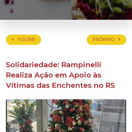
VOLTAR
PRÓXIMO
Solidariedade: Rampinelli
Realiza Ação em Apoio às
Vítimas das Enchentes no RS