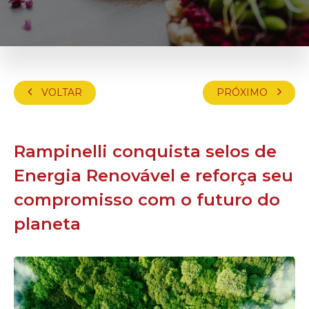
VOLTAR
PRÓXIMO
Rampinelli conquista selos de
Energia Renovável e reforça seu
compromisso com o futuro do
planeta