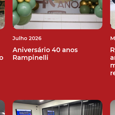
Julho 2026
M
Aniversário 40 anos
R
do
Rampinelli
a
m
r