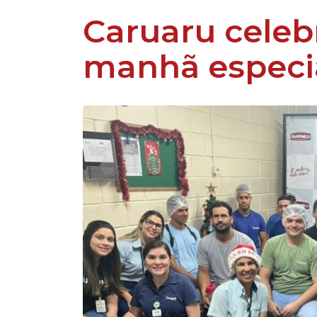
Caruaru celebr
manhã especia