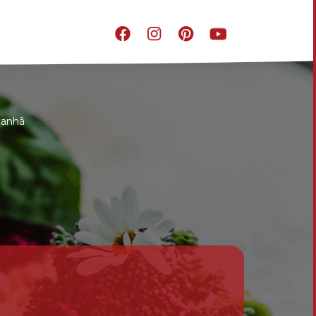
manhã