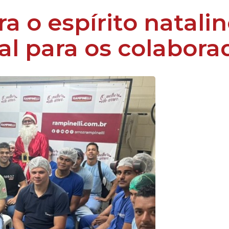
a o espírito natali
l para os colabora