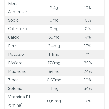
Fibra
2,4g
10%
Alimentar
Sódio
0mg
0%
Colesterol
0mg
0%
Cálcio
39mg
4%
Ferro
2,4mg
17%
Potássio
111mg
**
Fósforo
176mg
25%
Magnésio
64mg
24%
Zinco
0,67mg
10%
Selênio
11mg
34%
Vitamina B1
0,19mg
16%
(timina)