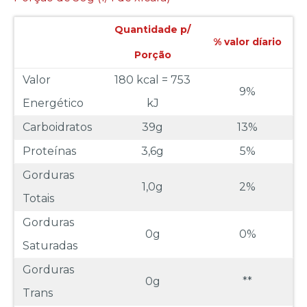
Quantidade p/
% valor díario
Porção
Valor
180 kcal = 753
9%
Energético
kJ
Carboidratos
39g
13%
Proteínas
3,6g
5%
Gorduras
1,0g
2%
Totais
Gorduras
0g
0%
Saturadas
Gorduras
0g
**
Trans