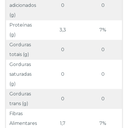
adicionados
0
0
(g)
Proteínas
3,3
7%
(g)
Gorduras
0
0
totais (g)
Gorduras
saturadas
0
0
(g)
Gorduras
0
0
trans (g)
Fibras
Alimentares
1,7
7%