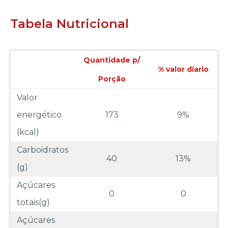
Tabela Nutricional
Quantidade p/
% valor díario
Porção
Valor
energético
173
9%
(kcal)
Carboidratos
40
13%
(g)
Açúcares
0
0
totais(g)
Açúcares